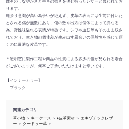
鹿革のしなやかさと牛革の強さを併せ持ったレザーと言われてお
ります。
縄張り意識が高い為争いが絶えず、皮革の表面には生前に付いた
とされる傷が無数にあり、傷の数や出方は個体によって異なる
為、野性味溢れる表情が特徴です。シワや血筋等もそのまま残さ
れており、生き物の個体差が生み出す風合いの偶然性を感じて頂
くのに最適な皮革です。
＊透明窓に製作工程や商品の性質による多少の傷が見られる場合
がございますが、何卒ご了承いただけますと幸いです。
【インナーカラー】
ブラック
関連カテゴリ
革小物
＞
キーケース
＞
♦皮革素材
＞
エキゾチックレザ
ー
＞
クードゥー革
＞