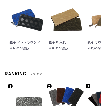
象革 ドットラウンド
象革 札入れ
象革 ラウン
￥44,000
(税込)
￥38,500
(税込)
￥42,900
(税込
RANKING
人気商品
1
2
3