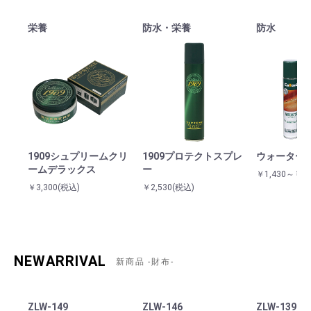
栄養
防水・栄養
防水
1909シュプリームクリ
1909プロテクトスプレ
ウォーター
ームデラックス
ー
￥1,430～￥2,
￥3,300
(税込)
￥2,530
(税込)
NEWARRIVAL
新商品 -財布-
ZLW-149
ZLW-146
ZLW-139