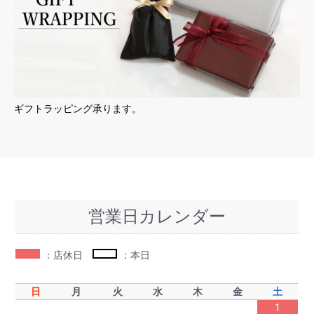
ギフトラッピング承ります。
営業日カレンダー
：店休日
：本日
日
月
火
水
木
金
土
1