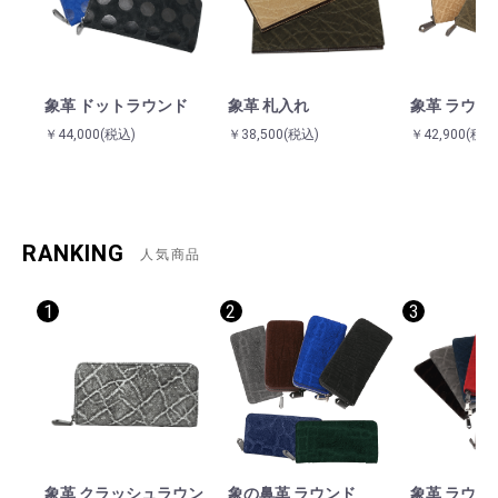
象革 ドットラウンド
象革 札入れ
象革 ラウン
￥44,000
(税込)
￥38,500
(税込)
￥42,900
(税込
RANKING
人気商品
1
2
3
象革 クラッシュラウン
象の鼻革 ラウンド
象革 ラウン